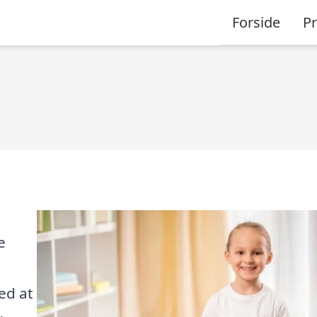
Forside
P
e
ed at