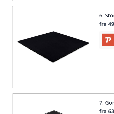
6. St
fra
49
7. Go
fra
63