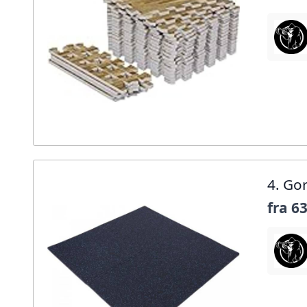
4. Go
fra
63