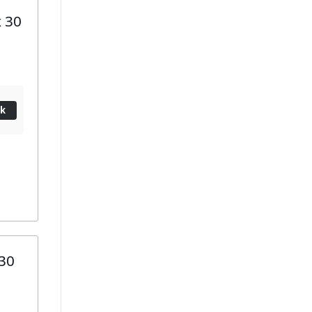
x 30
ik
x30