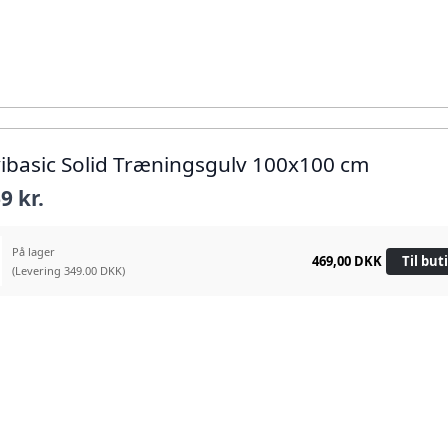
vibasic Solid Træningsgulv 100x100 cm
9 kr.
På lager
469,00 DKK
Til but
(Levering 349.00 DKK)