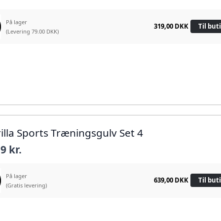
På lager
319,00 DKK
Til but
(Levering 79.00 DKK)
rilla Sports Træningsgulv Set 4
9 kr.
På lager
639,00 DKK
Til but
(Gratis levering)