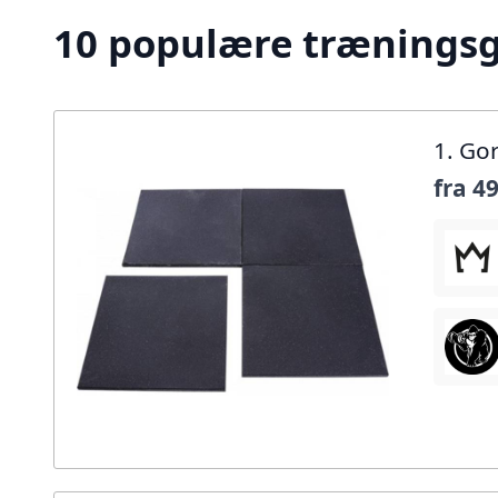
10 populære træningsgu
1. Go
fra
49