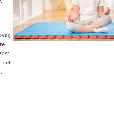
.
over,
te
edst
undet
t