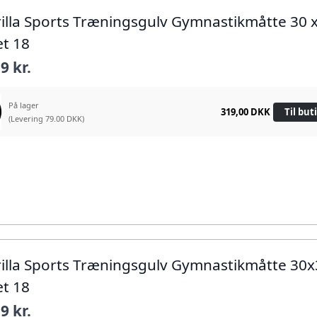
rilla Sports Træningsgulv Gymnastikmåtte 30 
t 18
9 kr.
På lager
319,00 DKK
Til but
(Levering 79.00 DKK)
rilla Sports Træningsgulv Gymnastikmåtte 30
t 18
9 kr.