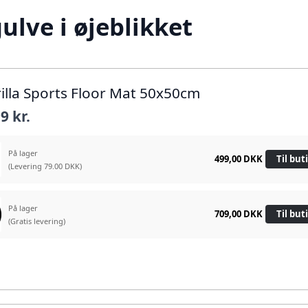
lve i øjeblikket
rilla Sports Floor Mat 50x50cm
9 kr.
På lager
499,00 DKK
Til but
(Levering 79.00 DKK)
På lager
709,00 DKK
Til but
(Gratis levering)