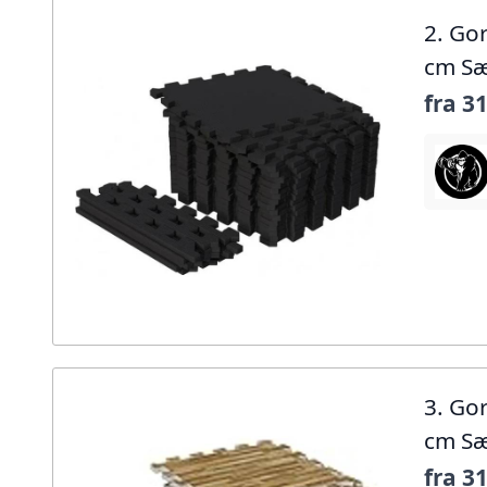
2. Go
cm Sæ
fra
31
3. Go
cm Sæ
fra
31