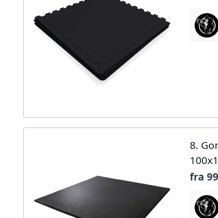
8. Go
100x
fra
99