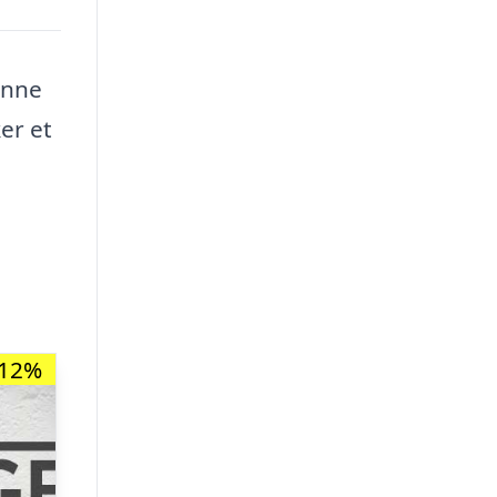
enne
er et
-12%