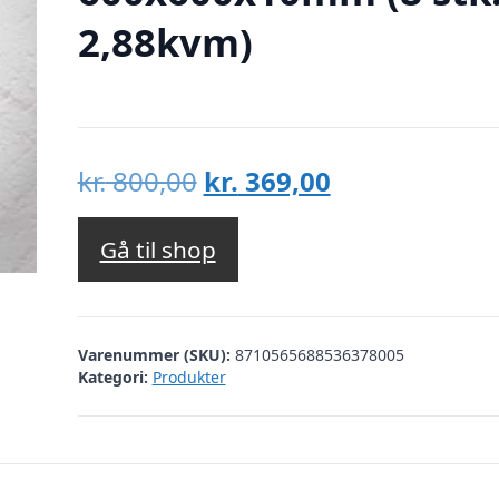
2,88kvm)
Den
Den
kr.
800,00
kr.
369,00
oprindelige
aktuelle
pris
pris
Gå til shop
var:
er:
kr. 800,00.
kr. 369,00.
Varenummer (SKU):
8710565688536378005
Kategori:
Produkter