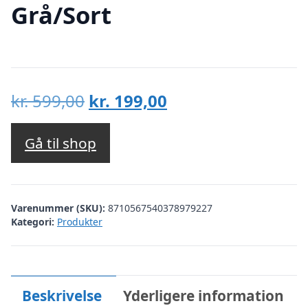
Grå/Sort
Den
Den
kr.
599,00
kr.
199,00
oprindelige
aktuelle
pris
pris
Gå til shop
var:
er:
kr. 599,00.
kr. 199,00.
Varenummer (SKU):
8710567540378979227
Kategori:
Produkter
Beskrivelse
Yderligere information