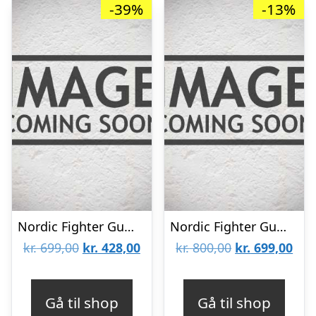
-39%
-13%
Nordic Fighter Gummi Floor Guards Fitnessgulv All Black 25mm
Nordic Fighter Gummi Floor Guards Fitnessgulv All Black 30mm
Den
Den
Den
De
kr.
699,00
kr.
428,00
kr.
800,00
kr.
699,00
oprindelige
aktuelle
oprindelige
aktu
pris
pris
pris
pris
Gå til shop
Gå til shop
var:
er:
var:
er: