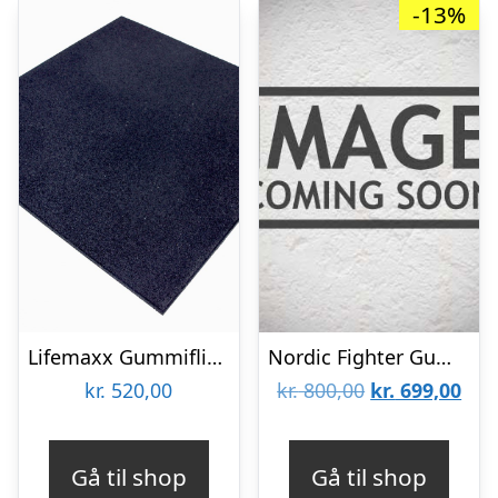
-13%
Lifemaxx Gummiflise Til Træningsgulv 100 x 100 x 2 cm
Nordic Fighter Gummi Floor Guards Fitnessgulv All Black 30mm
Den
De
kr.
520,00
kr.
800,00
kr.
699,00
oprindelige
aktu
pris
pris
Gå til shop
Gå til shop
var:
er: