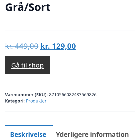
Grå/Sort
Den
Den
kr.
449,00
kr.
129,00
oprindelige
aktuelle
pris
pris
Gå til shop
var:
er:
kr. 449,00.
kr. 129,00.
Varenummer (SKU):
8710566082433569826
Kategori:
Produkter
Beskrivelse
Yderligere information